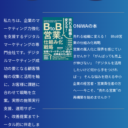
私たちは、企業のマ
ONiWAの本
ーケティング力強化
を支援するデジタル
売れる組織に変える！ BtoB営
業の仕組み化戦略
マーケティングの専
営業の属人化に限界を感じてい
門会社です。デジタ
ませんか？ 「がんばっても売上
ルマーケティング成
が伸びない」「デジタルを活用
功の要となる顧客情
したいけど何から手をつけれ
報の収集と活用を軸
ば…」 そんな悩みを抱える中小
企業の経営者・営業責任者の方
に、お客様に課題に
へ──今こそ、“売れる営業”の
合わせて戦略を立
再構築を始めませんか？
案。実際の施策実行
支援、運用サポー
ト、改善提案までト
ータル的に伴走しま