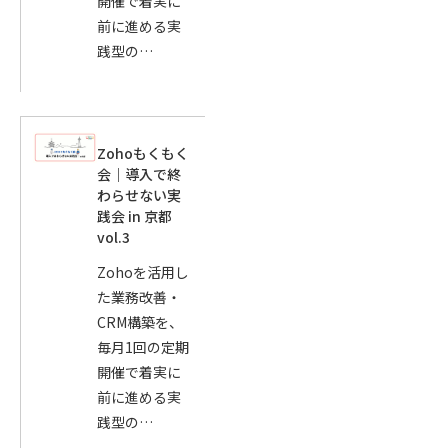
開催で着実に
前に進める実
践型の…
Zohoもくもく
会｜導入で終
わらせない実
践会 in 京都
vol.3
Zohoを活用し
た業務改善・
CRM構築を、
毎月1回の定期
開催で着実に
前に進める実
践型の…