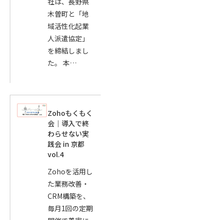
社は、長野県
木曽町と「地
域活性化起業
人派遣協定」
を締結しまし
た。 本…
Zohoもくもく
会｜導入で終
わらせない実
践会 in 京都
vol.4
Zohoを活用し
た業務改善・
CRM構築を、
毎月1回の定期