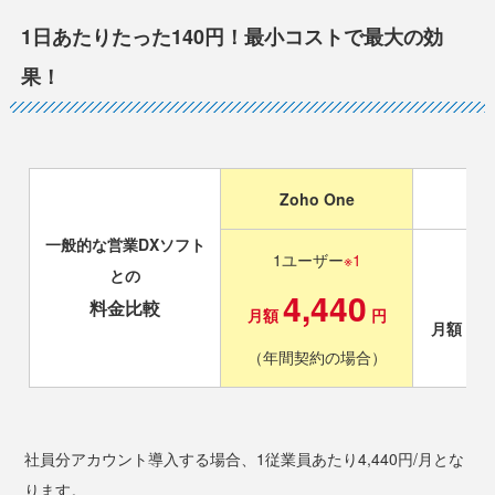
1日あたりたった140円！最小コストで最大の効
果！
Zoho One
一般的な
営業DXソフト
1ユーザー
※1
との
1
4,440
料金比較
月額
円
1
月額
（年間契約の場合）
社員分アカウント導入する場合、1従業員あたり4,440円/月とな
ります。