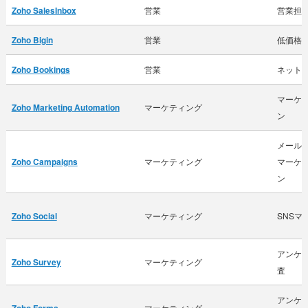
Zoho SalesInbox
営業
営業担
Zoho Bigin
営業
低価格
Zoho Bookings
営業
ネット
マーケ
Zoho Marketing Automation
マーケティング
ン
メール
Zoho Campaigns
マーケティング
マーケ
ン
Zoho Social
マーケティング
SNSマ
アンケ
Zoho Survey
マーケティング
査
アンケ
Zoho Forms
マーケティング