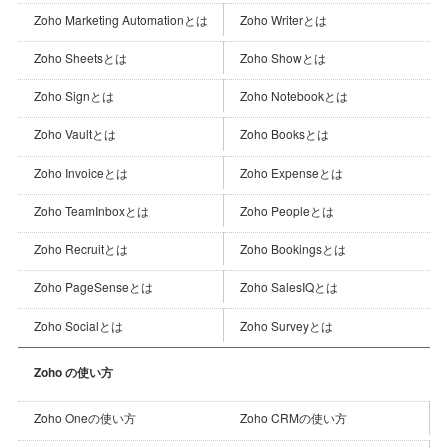
Zoho Marketing Automationとは
Zoho Writerとは
Zoho Sheetsとは
Zoho Showとは
Zoho Signとは
Zoho Notebookとは
Zoho Vaultとは
Zoho Booksとは
Zoho Invoiceとは
Zoho Expenseとは
Zoho TeamInboxとは
Zoho Peopleとは
Zoho Recruitとは
Zoho Bookingsとは
Zoho PageSenseとは
Zoho SalesIQとは
Zoho Socialとは
Zoho Surveyとは
Zoho の使い方
Zoho CRMの使い方
Zoho Oneの使い方