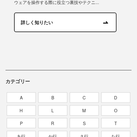
ウェアを操作する際に役立つ裏技やテクニ...
詳しく知りたい
カテゴリー
A
B
C
D
H
L
M
O
P
R
S
T
あ行
か行
さ行
た行