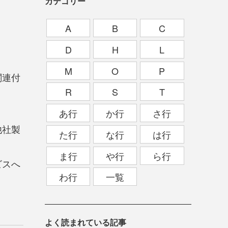
カテゴリー
A
B
C
。
D
H
L
。
M
O
P
関連付
R
S
T
あ行
か行
さ行
他社製
た行
な行
は行
ま行
や行
ら行
ビスへ
わ行
一覧
よく読まれている記事