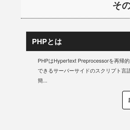
そ
PHPとは
PHPはHypertext Preproces
できるサーバーサイドのスクリプト言
簡...