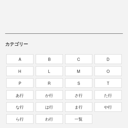
カテゴリー
A
B
C
D
H
L
M
O
P
R
S
T
あ行
か行
さ行
た行
な行
は行
ま行
や行
ら行
わ行
一覧