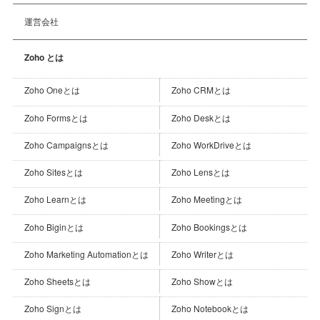
運営会社
Zoho とは
Zoho Oneとは
Zoho CRMとは
Zoho Formsとは
Zoho Deskとは
Zoho Campaignsとは
Zoho WorkDriveとは
Zoho Sitesとは
Zoho Lensとは
Zoho Learnとは
Zoho Meetingとは
Zoho Biginとは
Zoho Bookingsとは
Zoho Marketing Automationとは
Zoho Writerとは
Zoho Sheetsとは
Zoho Showとは
Zoho Signとは
Zoho Notebookとは