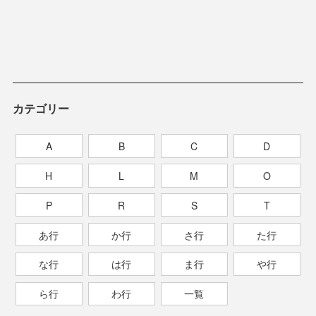
カテゴリー
A
B
C
D
H
L
M
O
P
R
S
T
あ行
か行
さ行
た行
な行
は行
ま行
や行
ら行
わ行
一覧