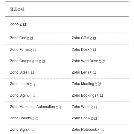
運営会社
Zoho とは
Zoho Oneとは
Zoho CRMとは
Zoho Formsとは
Zoho Deskとは
Zoho Campaignsとは
Zoho WorkDriveとは
Zoho Sitesとは
Zoho Lensとは
Zoho Learnとは
Zoho Meetingとは
Zoho Biginとは
Zoho Bookingsとは
Zoho Marketing Automationとは
Zoho Writerとは
Zoho Sheetsとは
Zoho Showとは
Zoho Signとは
Zoho Notebookとは