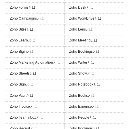
Zoho Formsとは
Zoho Deskとは
Zoho Campaignsとは
Zoho WorkDriveとは
Zoho Sitesとは
Zoho Lensとは
Zoho Learnとは
Zoho Meetingとは
Zoho Biginとは
Zoho Bookingsとは
Zoho Marketing Automationとは
Zoho Writerとは
Zoho Sheetsとは
Zoho Showとは
Zoho Signとは
Zoho Notebookとは
Zoho Vaultとは
Zoho Booksとは
Zoho Invoiceとは
Zoho Expenseとは
Zoho TeamInboxとは
Zoho Peopleとは
Zoho Recruitとは
Zoho Bookingsとは